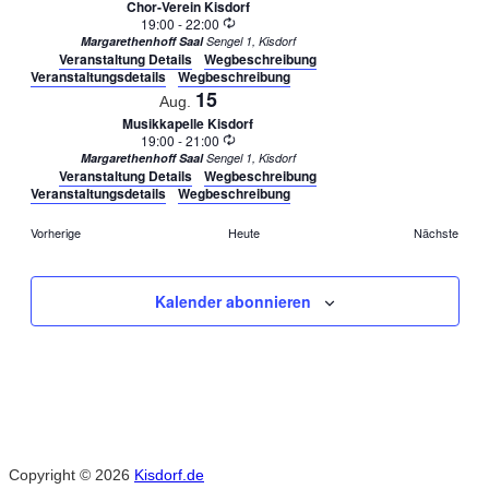
Chor-Verein Kisdorf
Wiederholung
19:00
-
22:00
Margarethenhoff Saal
Sengel 1, Kisdorf
Veranstaltung Details
Wegbeschreibung
Veranstaltungsdetails
Wegbeschreibung
15
Aug.
Musikkapelle Kisdorf
Wiederholung
19:00
-
21:00
Margarethenhoff Saal
Sengel 1, Kisdorf
Veranstaltung Details
Wegbeschreibung
Veranstaltungsdetails
Wegbeschreibung
Veranstaltungen
Veran
Vorherige
Heute
Nächste
Kalender abonnieren
Copyright © 2026
Kisdorf.de