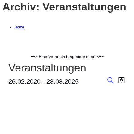
Archiv:
Veranstaltungen
Home
==> Eine Veranstaltung einreichen <==
Veranstaltungen
26.02.2020
 - 
23.08.2025
Ver
Verans
Karte
Suche
Datum
Ans
Suche
auswählen.
Nav
und
Ansich