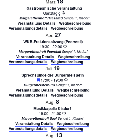
18
März
Gastronomische Veranstaltung
Wiederholung
Ganztägig
Margarethenhoff (Gesamt)
Sengel 1, Kisdorf
Veranstaltung Details
Wegbeschreibung
Veranstaltungsdetails
Wegbeschreibung
27
Apr.
WKB-Fraktionssitzung (Peerstall)
Wiederholung
19:30
-
22:00
Margarethenhoff Peerstall
Sengel 1, Kisdorf
Veranstaltung Details
Wegbeschreibung
Veranstaltungsdetails
Wegbeschreibung
19
Juli
Sprechstunde der Bürgermeisterin
Empfohlen
Wiederholung
17:00
-
19:00
Bürgermeisterbüro
Sengel 1, Kisdorf
Veranstaltung Details
Wegbeschreibung
Veranstaltungsdetails
Wegbeschreibung
8
Aug.
Musikkapelle Kisdorf
Wiederholung
19:00
-
21:00
Margarethenhoff Saal
Sengel 1, Kisdorf
Veranstaltung Details
Wegbeschreibung
Veranstaltungsdetails
Wegbeschreibung
13
Aug.