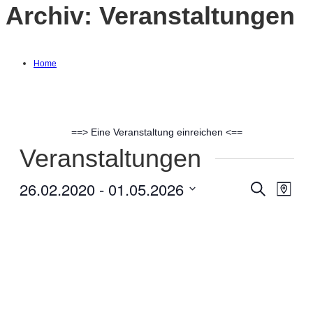
Archiv:
Veranstaltungen
Home
==> Eine Veranstaltung einreichen <==
Veranstaltungen
26.02.2020
 - 
01.05.2026
Suche
Ver
Verans
Karte
Datum
Ans
Suche
auswählen.
Nav
und
Ansich