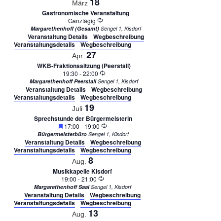
18
März
Gastronomische Veranstaltung
Wiederholung
Ganztägig
Margarethenhoff (Gesamt)
Sengel 1, Kisdorf
Veranstaltung Details
Wegbeschreibung
Veranstaltungsdetails
Wegbeschreibung
27
Apr.
WKB-Fraktionssitzung (Peerstall)
Wiederholung
19:30
-
22:00
Margarethenhoff Peerstall
Sengel 1, Kisdorf
Veranstaltung Details
Wegbeschreibung
Veranstaltungsdetails
Wegbeschreibung
19
Juli
Sprechstunde der Bürgermeisterin
Empfohlen
Wiederholung
17:00
-
19:00
Bürgermeisterbüro
Sengel 1, Kisdorf
Veranstaltung Details
Wegbeschreibung
Veranstaltungsdetails
Wegbeschreibung
8
Aug.
Musikkapelle Kisdorf
Wiederholung
19:00
-
21:00
Margarethenhoff Saal
Sengel 1, Kisdorf
Veranstaltung Details
Wegbeschreibung
Veranstaltungsdetails
Wegbeschreibung
13
Aug.