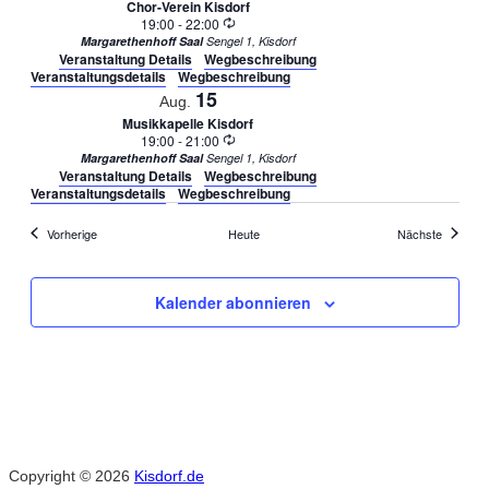
Chor-Verein Kisdorf
Wiederholung
19:00
-
22:00
Margarethenhoff Saal
Sengel 1, Kisdorf
Veranstaltung Details
Wegbeschreibung
Veranstaltungsdetails
Wegbeschreibung
15
Aug.
Musikkapelle Kisdorf
Wiederholung
19:00
-
21:00
Margarethenhoff Saal
Sengel 1, Kisdorf
Veranstaltung Details
Wegbeschreibung
Veranstaltungsdetails
Wegbeschreibung
Veranstaltungen
Veransta
Vorherige
Heute
Nächste
Kalender abonnieren
Copyright © 2026
Kisdorf.de