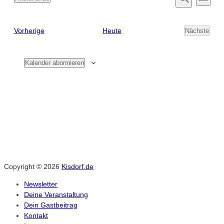
Verans
Zusamm
Datum
Suche
Ans
auswählen.
Suche
Veranstaltungen
Vorherige
Heute
Nächste
Nav
Veransta
und
Kalender abonnieren
Ansich
Naviga
Copyright © 2026
Kisdorf.de
Newsletter
Deine Veranstaltung
Dein Gastbeitrag
Kontakt