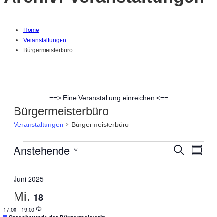
Home
Veranstaltungen
Bürgermeisterbüro
==> Eine Veranstaltung einreichen <==
Bürgermeisterbüro
Veranstaltungen
Bürgermeisterbüro
Anstehende
Veranstaltungen
Suche
Ver
Verans
Zusam
Datum
Ans
Suche
auswählen.
Juni 2025
Nav
und
Mi.
18
Wiederholung
17:00
-
19:00
Empfohlen
Sprechstunde der Bürgermeisterin