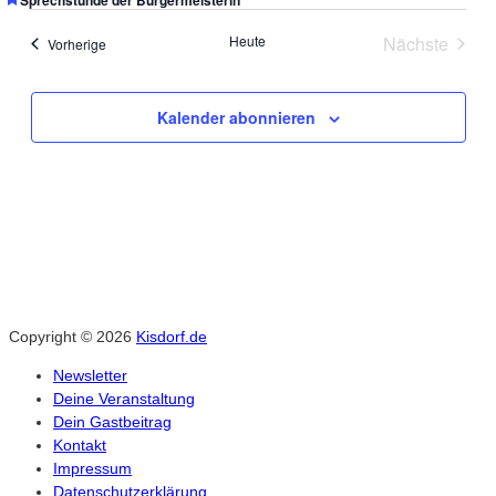
Ansich
Heute
Nächste
Veranstaltungen
Vorherige
Naviga
Veranstal
Kalender abonnieren
Copyright © 2026
Kisdorf.de
Newsletter
Deine Veranstaltung
Dein Gastbeitrag
Kontakt
Impressum
Datenschutzerklärung