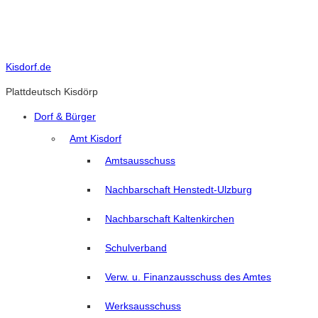
Skip
to
content
Kisdorf.de
Plattdeutsch Kisdörp
Dorf & Bürger
Amt Kisdorf
Amtsausschuss
Nachbarschaft Henstedt-Ulzburg
Nachbarschaft Kaltenkirchen
Schulverband
Verw. u. Finanzausschuss des Amtes
Werksausschuss