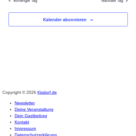
Juli
Vorheriger Tag
Nächster Tag
Nav
und
2025
Kalender abonnieren
Ansich
Naviga
Copyright © 2026
Kisdorf.de
Newsletter
Deine Veranstaltung
Dein Gastbeitrag
Kontakt
Impressum
Datenschutzerklärung