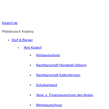
Skip
to
content
Kisdorf.de
Plattdeutsch Kisdörp
Dorf & Bürger
Amt Kisdorf
Amtsausschuss
Nachbarschaft Henstedt-Ulzburg
Nachbarschaft Kaltenkirchen
Schulverband
Verw. u. Finanzausschuss des Amtes
Werksausschuss