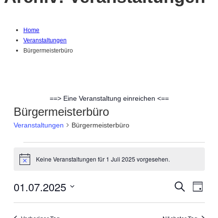
Home
Veranstaltungen
Bürgermeisterbüro
==> Eine Veranstaltung einreichen <==
Bürgermeisterbüro
Veranstaltungen
Bürgermeisterbüro
Veranstaltungen
Keine Veranstaltungen für 1 Juli 2025 vorgesehen.
Hinweis
für
01.07.2025
Suche
Ver
Verans
Tag
1
Datum
Ans
Suche
wählen.