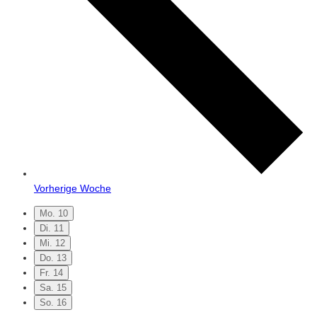
Vorherige Woche
Mo.
10
Di.
11
Mi.
12
Do.
13
Fr.
14
Sa.
15
So.
16