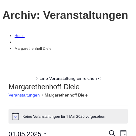
Archiv:
Veranstaltungen
Home
Margarethenhoff Diele
==> Eine Veranstaltung einreichen <==
Margarethenhoff Diele
Veranstaltungen
Margarethenhoff Diele
Veranstaltungen
Keine Veranstaltungen für 1 Mai 2025 vorgesehen.
Hinweis
für
01.05.2025
Suche
Ver
Verans
Tag