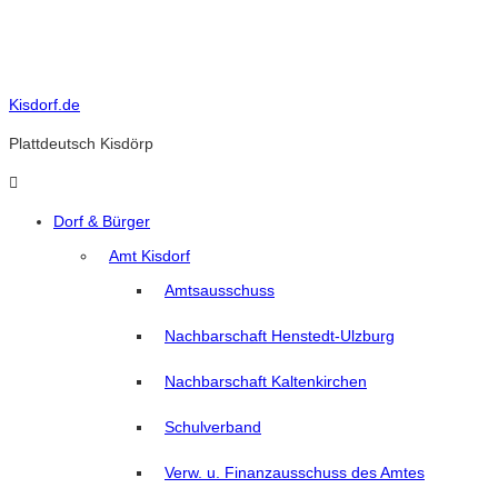
Skip
to
content
Kisdorf.de
Plattdeutsch Kisdörp
Dorf & Bürger
Amt Kisdorf
Amtsausschuss
Nachbarschaft Henstedt-Ulzburg
Nachbarschaft Kaltenkirchen
Schulverband
Verw. u. Finanzausschuss des Amtes