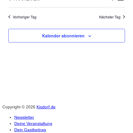
1
Datum
Ans
Suche
wählen.
Mai
Vorheriger Tag
Nächster Tag
Nav
und
2025
Kalender abonnieren
Ansich
Naviga
Copyright © 2026
Kisdorf.de
Newsletter
Deine Veranstaltung
Dein Gastbeitrag