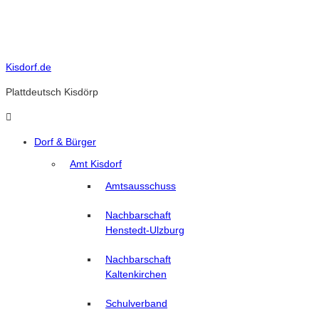
Skip
to
content
Kisdorf.de
Plattdeutsch Kisdörp
Dorf & Bürger
Amt Kisdorf
Amtsausschuss
Nachbarschaft
Henstedt-Ulzburg
Nachbarschaft
Kaltenkirchen
Schulverband