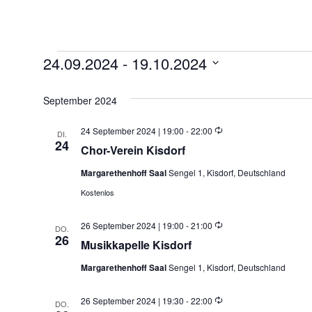
24.09.2024
 - 
19.10.2024
Veranstaltungen
Datum
wählen.
September 2024
Wiederholung
24 September 2024 | 19:00
-
22:00
DI.
24
Chor-Verein Kisdorf
Margarethenhoff Saal
Sengel 1, Kisdorf, Deutschland
Kostenlos
Wiederholung
26 September 2024 | 19:00
-
21:00
DO.
26
Musikkapelle Kisdorf
Margarethenhoff Saal
Sengel 1, Kisdorf, Deutschland
Wiederholung
26 September 2024 | 19:30
-
22:00
DO.