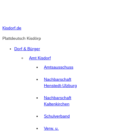
Skip
to
content
Kisdorf.de
Plattdeutsch Kisdörp
Dorf & Bürger
Amt Kisdorf
Amtsausschuss
Nachbarschaft
Henstedt-Ulzburg
Nachbarschaft
Kaltenkirchen
Schulverband
Verw. u.