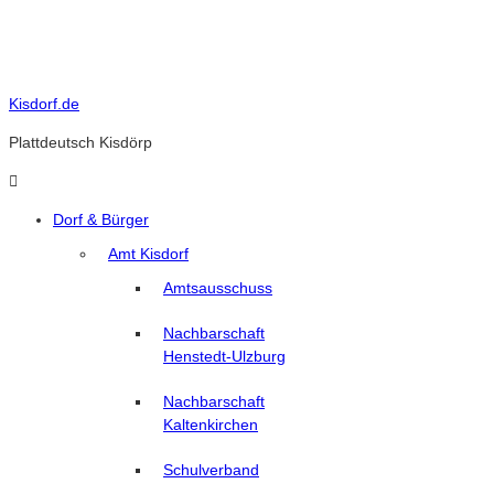
Skip
to
content
Kisdorf.de
Plattdeutsch Kisdörp
Dorf & Bürger
Amt Kisdorf
Amtsausschuss
Nachbarschaft
Henstedt-Ulzburg
Nachbarschaft
Kaltenkirchen
Schulverband