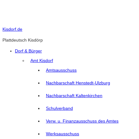
Skip
to
content
Kisdorf.de
Plattdeutsch Kisdörp
Dorf & Bürger
Amt Kisdorf
Amtsausschuss
Nachbarschaft Henstedt-Ulzburg
Nachbarschaft Kaltenkirchen
Schulverband
Verw. u. Finanzausschuss des Amtes
Werksausschuss