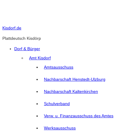
Skip
to
content
Kisdorf.de
Plattdeutsch Kisdörp
Dorf & Bürger
Amt Kisdorf
Amtsausschuss
Nachbarschaft Henstedt-Ulzburg
Nachbarschaft Kaltenkirchen
Schulverband
Verw. u. Finanzausschuss des Amtes
Werksausschuss