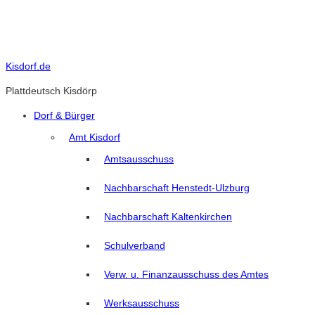
Skip
to
content
Kisdorf.de
Plattdeutsch Kisdörp
Dorf & Bürger
Amt Kisdorf
Amtsausschuss
Nachbarschaft Henstedt-Ulzburg
Nachbarschaft Kaltenkirchen
Schulverband
Verw. u. Finanzausschuss des Amtes
Werksausschuss