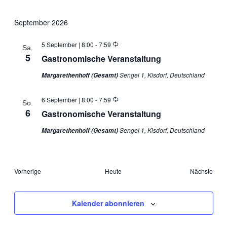
September 2026
Wiederholung
5 September | 8:00
-
7:59
Sa.
5
Gastronomische Veranstaltung
Sengel 1, Kisdorf, Deutschland
Margarethenhoff (Gesamt)
Wiederholung
6 September | 8:00
-
7:59
So.
6
Gastronomische Veranstaltung
Sengel 1, Kisdorf, Deutschland
Margarethenhoff (Gesamt)
Veranstaltungen
Vera
Vorherige
Heute
Nächste
Kalender abonnieren