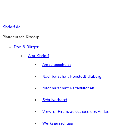
Skip
to
content
Kisdorf.de
Plattdeutsch Kisdörp
Dorf & Bürger
Amt Kisdorf
Amtsausschuss
Nachbarschaft Henstedt-Ulzburg
Nachbarschaft Kaltenkirchen
Schulverband
Verw. u. Finanzausschuss des Amtes
Werksausschuss