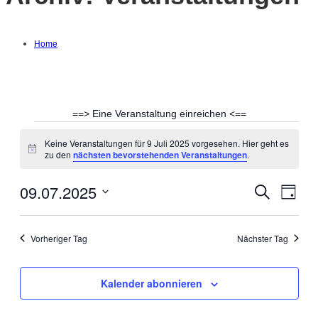
Home
==> Eine Veranstaltung einreichen <==
Veranstaltungen
Keine Veranstaltungen für 9 Juli 2025 vorgesehen. Hier geht es
Hinweis
zu den
nächsten bevorstehenden Veranstaltungen
.
für
09.07.2025
Suche
Ver
Verans
Tag
9
Datum
Ans
Suche
wählen.
Vorheriger Tag
Nächster Tag
Nav
Juli
und
Kalender abonnieren
2025
Ansich