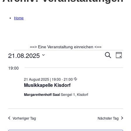
Home
==> Eine Veranstaltung einreichen <==
21.08.2025
Veranstaltungen
Suche
Ver
Verans
Tag
Datum
Ans
19:00
Suche
wählen.
für
Nav
Wiederholung
21 August 2025 | 19:00
-
21:00
und
Musikkapelle Kisdorf
21
Margarethenhoff Saal
Sengel 1, Kisdorf
Ansich
August
Naviga
2025
Vorheriger Tag
Nächster Tag