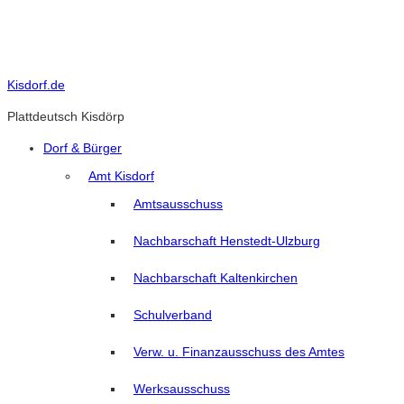
Skip
to
content
Kisdorf.de
Plattdeutsch Kisdörp
Dorf & Bürger
Amt Kisdorf
Amtsausschuss
Nachbarschaft Henstedt-Ulzburg
Nachbarschaft Kaltenkirchen
Schulverband
Verw. u. Finanzausschuss des Amtes
Werksausschuss