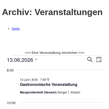
Archiv:
Veranstaltungen
Home
==> Eine Veranstaltung einreichen <==
13.06.2026
Veranstaltungen
Suche
Ver
Verans
Tag
Datum
Ans
8:00
Suche
wählen.
für
Nav
Wiederholung
13 Juni | 8:00
-
7:59
und
Gastronomische Veranstaltung
13
Margarethenhoff (Gesamt)
Sengel 1, Kisdorf
Ansich
Juni
10:00
Naviga