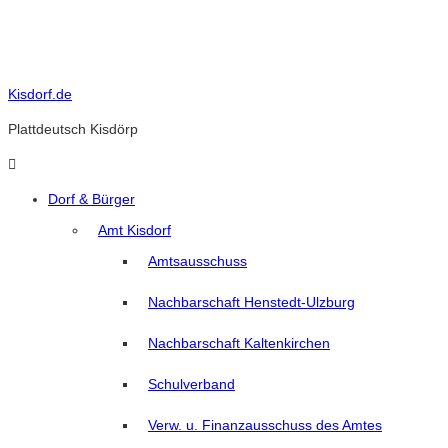
Skip
to
content
Kisdorf.de
Plattdeutsch Kisdörp
Dorf & Bürger
Amt Kisdorf
Amtsausschuss
Nachbarschaft Henstedt-Ulzburg
Nachbarschaft Kaltenkirchen
Schulverband
Verw. u. Finanzausschuss des Amtes