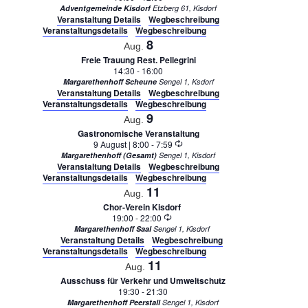
Adventgemeinde Kisdorf
Etzberg 61, Kisdorf
Veranstaltung Details
Wegbeschreibung
Veranstaltungsdetails
Wegbeschreibung
8
Aug.
Freie Trauung Rest. Pellegrini
14:30
-
16:00
Margarethenhoff Scheune
Sengel 1, Ksdorf
Veranstaltung Details
Wegbeschreibung
Veranstaltungsdetails
Wegbeschreibung
9
Aug.
Gastronomische Veranstaltung
Wiederholung
9 August | 8:00
-
7:59
Margarethenhoff (Gesamt)
Sengel 1, Kisdorf
Veranstaltung Details
Wegbeschreibung
Veranstaltungsdetails
Wegbeschreibung
11
Aug.
Chor-Verein Kisdorf
Wiederholung
19:00
-
22:00
Margarethenhoff Saal
Sengel 1, Kisdorf
Veranstaltung Details
Wegbeschreibung
Veranstaltungsdetails
Wegbeschreibung
11
Aug.
Ausschuss für Verkehr und Umweltschutz
19:30
-
21:30
Margarethenhoff Peerstall
Sengel 1, Kisdorf