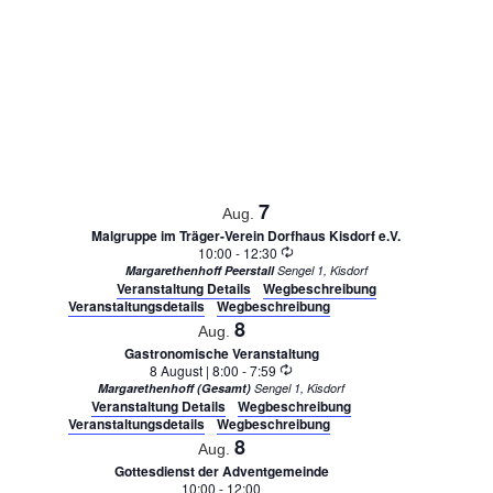
Datum
auswählen.
7
Aug.
Malgruppe im Träger-Verein Dorfhaus Kisdorf e.V.
Wiederholung
10:00
-
12:30
Margarethenhoff Peerstall
Sengel 1, Kisdorf
Veranstaltung Details
Wegbeschreibung
Veranstaltungsdetails
Wegbeschreibung
8
Aug.
Gastronomische Veranstaltung
Wiederholung
8 August | 8:00
-
7:59
Margarethenhoff (Gesamt)
Sengel 1, Kisdorf
Veranstaltung Details
Wegbeschreibung
Veranstaltungsdetails
Wegbeschreibung
8
Aug.
Gottesdienst der Adventgemeinde
10:00
-
12:00