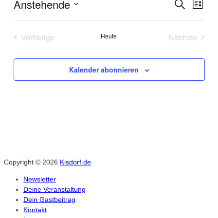
Anstehende
Suche
Ver
Verans
Liste
Datum
Ans
Suche
wählen.
Vorherige
Heute
Nächste
Nav
Veranstaltungen
Veranstal
und
Kalender abonnieren
Ansich
Naviga
Copyright © 2026
Kisdorf.de
Newsletter
Deine Veranstaltung
Dein Gastbeitrag
Kontakt