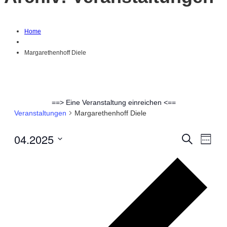
Home
Margarethenhoff Diele
==> Eine Veranstaltung einreichen <==
Veranstaltungen
Margarethenhoff Diele
04.2025
Suche
Ver
Verans
Woche
Datum
Ans
Vorh
Suche
auswählen.
Woc
Nav
und
Ansich