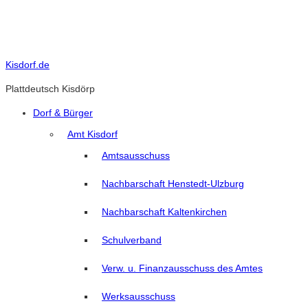
Skip
to
content
Kisdorf.de
Plattdeutsch Kisdörp
Dorf & Bürger
Amt Kisdorf
Amtsausschuss
Nachbarschaft Henstedt-Ulzburg
Nachbarschaft Kaltenkirchen
Schulverband
Verw. u. Finanzausschuss des Amtes
Werksausschuss