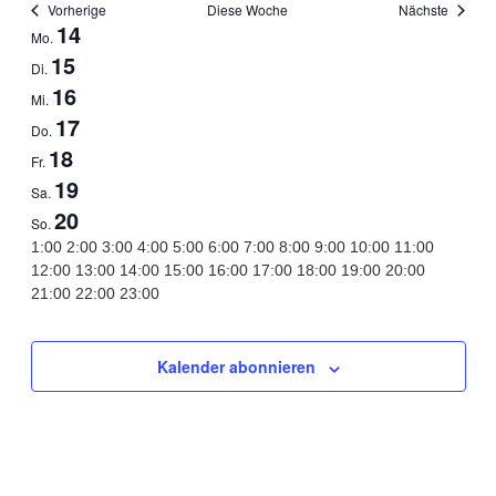
Vorherige
Diese Woche
Nächste
14
Woche
Mo.
15
Di.
von
16
Mi.
17
Do.
Veranstaltungen
18
Fr.
19
Sa.
20
So.
0:00
1:00
2:00
3:00
4:00
5:00
6:00
7:00
8:00
9:00
10:00
11:00
12:00
13:00
14:00
15:00
16:00
17:00
18:00
19:00
20:00
0:00
21:00
22:00
23:00
Keine
Keine
Keine
Keine
Keine
Keine
Keine
Montag,
Dienstag,
Mittwoch,
Donnerstag,
Freitag,
Samstag,
Sonntag,
Veranstaltungen
Veranstaltungen
Veranstaltungen
Veranstaltungen
Veranstaltungen
Veranstaltungen
Veranstaltungen
April
April
April
April
April
April
April
an
an
an
an
an
an
an
Kalender abonnieren
diesem
diesem
diesem
diesem
diesem
diesem
diesem
14,
15,
16,
17,
18,
19,
20,
Tag.
Tag.
Tag.
Tag.
Tag.
Tag.
Tag.
2025
2025
2025
2025
2025
2025
2025