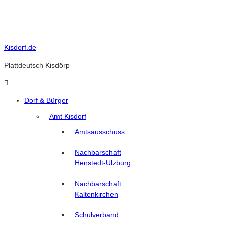
Skip
to
content
Kisdorf.de
Plattdeutsch Kisdörp
Dorf & Bürger
Amt Kisdorf
Amtsausschuss
Nachbarschaft
Henstedt-Ulzburg
Nachbarschaft
Kaltenkirchen
Schulverband