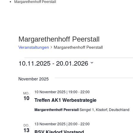
Margarethenhoff Peerstall
Margarethenhoff Peerstall
Veranstaltungen
Margarethenhoff Peerstall
10.11.2025
 - 
20.01.2026
Veranstaltungen
Datum
wählen.
November 2025
10 November 2025 | 19:00
-
22:00
MO.
10
Treffen AK1 Werbestrategie
Margarethenhoff Peerstall
Sengel 1, Kisdorf, Deutschland
13 November 2025 | 20:00
-
22:00
DO.
13
BSV Kisdorf Vorstand