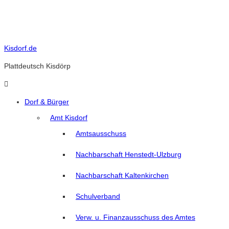
Skip
to
content
Kisdorf.de
Plattdeutsch Kisdörp
Dorf & Bürger
Amt Kisdorf
Amtsausschuss
Nachbarschaft Henstedt-Ulzburg
Nachbarschaft Kaltenkirchen
Schulverband
Verw. u. Finanzausschuss des Amtes