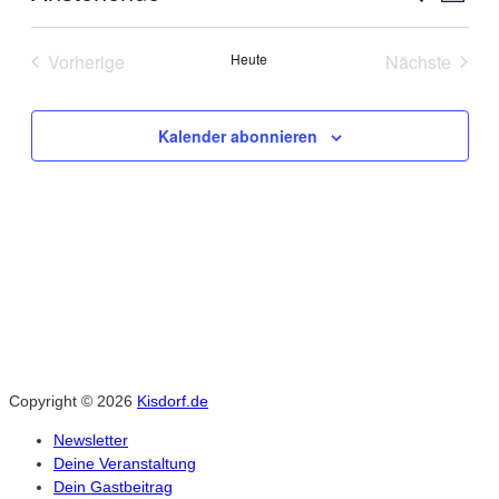
Datum
Ans
Suche
auswählen.
Vorherige
Heute
Nächste
Nav
Veranstaltungen
Veranstal
und
Kalender abonnieren
Ansich
Naviga
Copyright © 2026
Kisdorf.de
Newsletter
Deine Veranstaltung
Dein Gastbeitrag