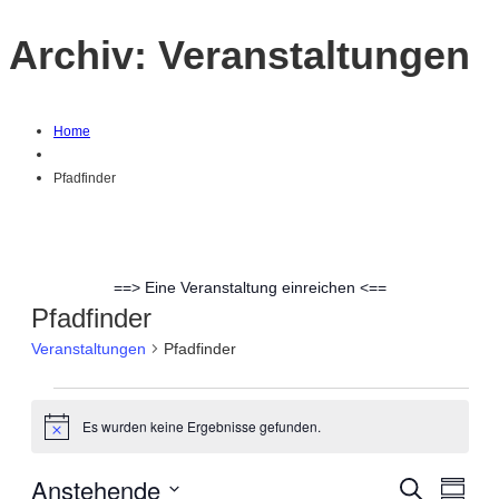
Archiv:
Veranstaltungen
Home
Pfadfinder
==> Eine Veranstaltung einreichen <==
Pfadfinder
Veranstaltungen
Pfadfinder
Veranstaltungen
Es wurden keine Ergebnisse gefunden.
Hinweis
Anstehende
Suche
Ver
Verans
Zusam