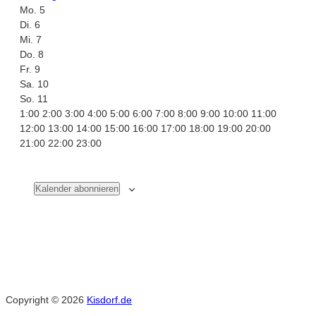
Mo.
5
Woche
Di.
6
Mi.
7
von
Do.
8
Fr.
9
Veranstaltungen
Sa.
10
So.
11
0:00
1:00
2:00
3:00
4:00
5:00
6:00
7:00
8:00
9:00
10:00
11:00
12:00
13:00
14:00
15:00
16:00
17:00
18:00
19:00
20:00
0:00
21:00
22:00
23:00
Keine
Keine
Keine
Keine
Keine
Keine
Keine
Montag,
Dienstag,
Mittwoch,
Donnerstag,
Freitag,
Samstag,
Sonntag,
Veranstaltungen
Veranstaltungen
Veranstaltungen
Veranstaltungen
Veranstaltungen
Veranstaltungen
Veranstaltungen
Mai
Mai
Mai
Mai
Mai
Mai
Mai
an
an
an
an
an
an
an
Kalender abonnieren
diesem
diesem
diesem
diesem
diesem
diesem
diesem
5,
6,
7,
8,
9,
10,
11,
Tag.
Tag.
Tag.
Tag.
Tag.
Tag.
Tag.
2025
2025
2025
2025
2025
2025
2025
Copyright © 2026
Kisdorf.de