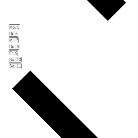
Mo.
5
Di.
6
Mi.
7
Do.
8
Fr.
9
Sa.
10
So.
11
Nächste
Woche