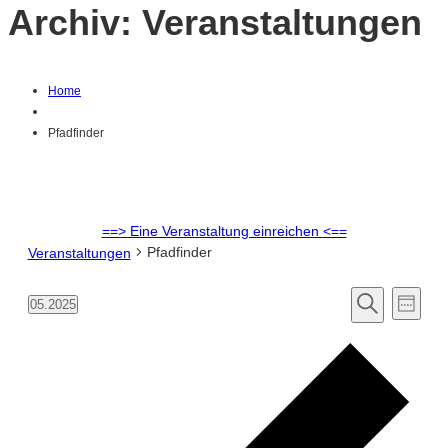
Archiv:
Veranstaltungen
Home
Pfadfinder
==> Eine Veranstaltung einreichen <==
Pfadfinder
Veranstaltungen
Ver
Verans
05.2025
Woche
Datum
Suche
Ans
auswählen.
Suche
Vorh
Woc
Nav
und
Ansich