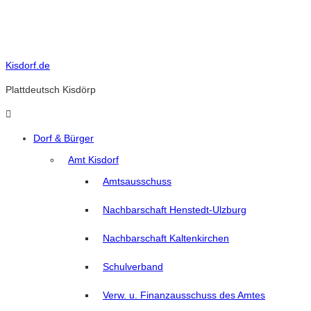
Skip
to
content
Kisdorf.de
Plattdeutsch Kisdörp
Dorf & Bürger
Amt Kisdorf
Amtsausschuss
Nachbarschaft Henstedt-Ulzburg
Nachbarschaft Kaltenkirchen
Schulverband
Verw. u. Finanzausschuss des Amtes