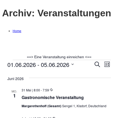
Archiv:
Veranstaltungen
Home
==> Eine Veranstaltung einreichen <==
01.06.2026
 - 
05.06.2026
Veranstaltungen
Suche
Ver
Verans
Liste
Datum
Ans
Suche
wählen.
Juni 2026
Nav
und
Wiederholung
31 Mai | 8:00
-
7:59
MO.
1
Gastronomische Veranstaltung
Ansich
Margarethenhoff (Gesamt)
Sengel 1, Kisdorf, Deutschland
Naviga