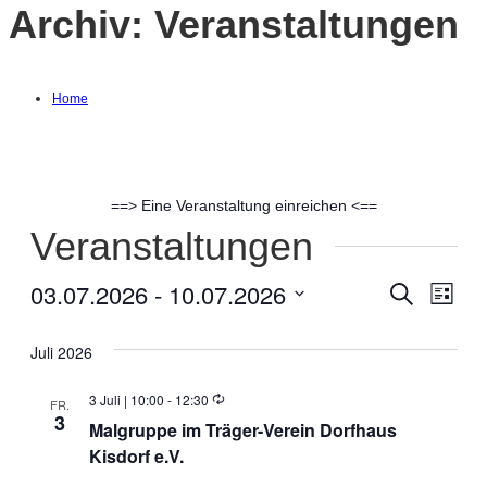
Archiv:
Veranstaltungen
Home
==> Eine Veranstaltung einreichen <==
Veranstaltungen
03.07.2026
 - 
10.07.2026
Suche
Ver
Verans
Liste
Datum
Ans
Suche
wählen.
Juli 2026
Nav
und
Wiederholung
3 Juli | 10:00
-
12:30
FR.
3
Malgruppe im Träger-Verein Dorfhaus
Ansich
Kisdorf e.V.