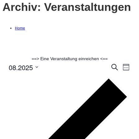
Archiv:
Veranstaltungen
Home
==> Eine Veranstaltung einreichen <==
08.2025
Suche
Ver
Verans
Woche
Datum
Ans
Vorh
Suche
auswählen.
Woc
Nav
und
Ansich
Naviga