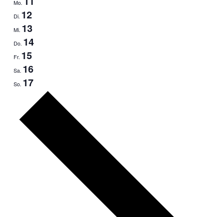
11
Mo.
12
Di.
13
Mi.
14
Do.
15
Fr.
16
Sa.
17
So.
Nächste
Woche