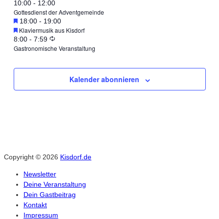
August
10:00
-
12:00
2025
2025
13,
14,
August
August
an
2025
Tag.
Gottesdienst der Adventgemeinde
16,
diesem
Empfohlen
August
18:00
-
19:00
2025
2025
15,
16,
2025
Tag.
Empfohlen
Klaviermusik aus Kisdorf
16,
August
Wiederholung
8:00
-
7:59
2025
2025
Sonntag,
2025
Gastronomische Veranstaltung
17,
August
2025
17,
Kalender abonnieren
2025
Copyright © 2026
Kisdorf.de
Newsletter
Deine Veranstaltung
Dein Gastbeitrag
Kontakt
Impressum