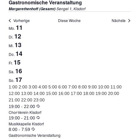
Gastronomische Veranstaltung
Sengel 1, Kisdorf
Margarethenhoff (Gesamt)
Vorherige
Diese Woche
Nächste
11
Woche
Mo.
12
Di.
von
13
Mi.
14
Do.
Veranstaltungen
15
Fr.
16
Sa.
17
So.
0:00
1:00
2:00
3:00
4:00
5:00
6:00
7:00
8:00
9:00
10:00
11:00
12:00
13:00
14:00
15:00
16:00
17:00
18:00
19:00
20:00
0:00
21:00
22:00
23:00
Keine
August
Wiederholung
19:00
-
22:00
Montag,
Dienstag,
Chor-Verein Kisdorf
Veranstaltungen
12,
Keine
August
Wiederholung
19:00
-
21:00
August
August
Mittwoch,
Donnerstag,
an
2025
Musikkapelle Kisdorf
Veranstaltungen
14,
diesem
Keine
August
Wiederholung
8:00
-
7:59
11,
12,
August
August
Freitag,
Samstag,
an
2025
Tag.
Gastronomische Veranstaltung
Veranstaltungen
16,
diesem