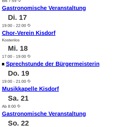
Wiederholung
Bis 7:59
Gastronomische Veranstaltung
Di.
17
Wiederholung
19:00
-
22:00
Chor-Verein Kisdorf
Kostenlos
Mi.
18
Wiederholung
17:00
-
19:00
Empfohlen
Sprechstunde der Bürgermeisterin
Do.
19
Wiederholung
19:00
-
21:00
Musikkapelle Kisdorf
Sa.
21
Wiederholung
Ab 8:00
Gastronomische Veranstaltung
So.
22