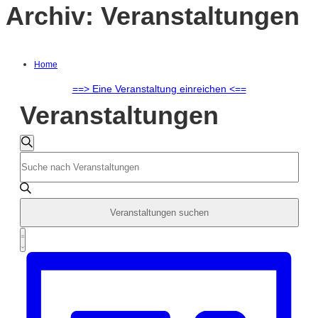
Archiv:
Veranstaltungen
Home
==> Eine Veranstaltung einreichen <==
Veranstaltungen
Veranstaltungen
Suche
Bitte
Schlüsselwort
Suche
eingeben.
Suche
und
Veranstaltungen suchen
nach
Veranstaltungen
Veranstaltung
Ansichten,
Zusammenfassung
Schlüsselwort.
Ansichten-
Navigation
Navigation