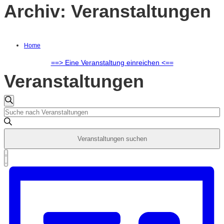
Archiv:
Veranstaltungen
Home
==> Eine Veranstaltung einreichen <==
Veranstaltungen
Veranstaltungen
Suche
Bitte
Schlüsselwort
Suche
eingeben.
Veranstaltungen suchen
Suche
und
nach
Veranstaltung
Zusammenfassung
Veranstaltungen
Ansichten,
Ansichten-
Schlüsselwort.
Navigation
Navigation