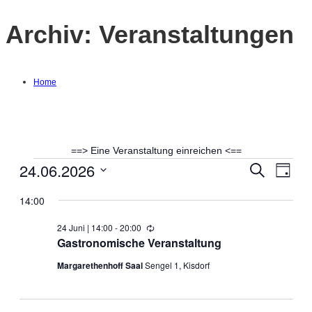
Archiv:
Veranstaltungen
Home
==> Eine Veranstaltung einreichen <==
24.06.2026
Veranstaltungen
Suche
Ver
Verans
Tag
Datum
Ans
14:00
Suche
wählen.
für
Nav
24 Juni | 14:00
-
20:00
Wiederholung
und
Gastronomische Veranstaltung
24
Ansich
Margarethenhoff Saal
Sengel 1, Kisdorf
Juni
Naviga