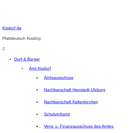
Skip
to
content
Kisdorf.de
Plattdeutsch Kisdörp
Dorf & Bürger
Amt Kisdorf
Amtsausschuss
Nachbarschaft Henstedt-Ulzburg
Nachbarschaft Kaltenkirchen
Schulverband
Verw. u. Finanzausschuss des Amtes