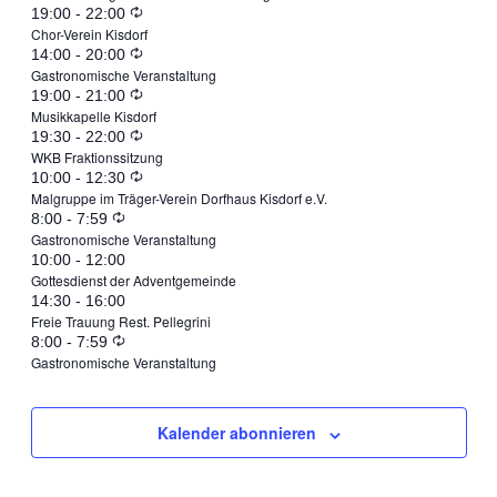
June
Wiederholung
19:00
-
22:00
Juni
Dienstag,
2026
Chor-Verein Kisdorf
23,
June
Wiederholung
14:00
-
20:00
22,
Juni
Mittwoch,
2026
Gastronomische Veranstaltung
24,
June
Wiederholung
19:00
-
21:00
2026
23,
Juni
Donnerstag,
2026
Musikkapelle Kisdorf
25,
June
Wiederholung
19:30
-
22:00
2026
24,
Juni
2026
WKB Fraktionssitzung
25,
June
Wiederholung
10:00
-
12:30
2026
25,
Freitag,
2026
Malgruppe im Träger-Verein Dorfhaus Kisdorf e.V.
26,
June
Wiederholung
8:00
-
7:59
2026
Juni
Samstag,
2026
Gastronomische Veranstaltung
27,
June
10:00
-
12:00
26,
Juni
2026
Gottesdienst der Adventgemeinde
27,
June
14:30
-
16:00
2026
27,
2026
Freie Trauung Rest. Pellegrini
27,
June
Wiederholung
8:00
-
7:59
2026
Sonntag,
2026
Gastronomische Veranstaltung
28,
Juni
2026
28,
Kalender abonnieren
2026