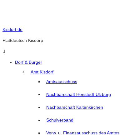
Skip
to
content
Kisdorf.de
Plattdeutsch Kisdörp
Dorf & Bürger
Amt Kisdorf
Amtsausschuss
Nachbarschaft Henstedt-Ulzburg
Nachbarschaft Kaltenkirchen
Schulverband
Verw. u. Finanzausschuss des Amtes