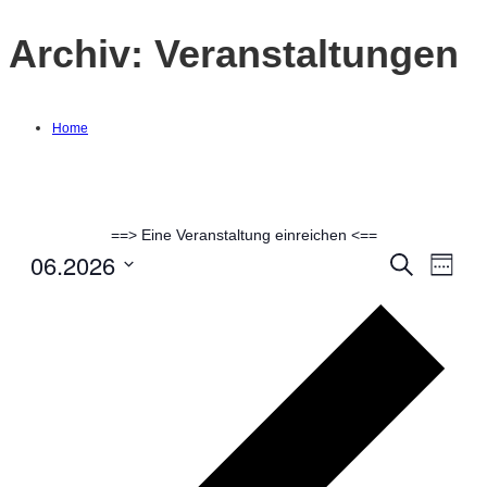
Archiv:
Veranstaltungen
Home
==> Eine Veranstaltung einreichen <==
06.2026
Suche
Ver
Verans
Woche
Datum
Ans
Vorh
Suche
auswählen.
Woc
Nav
und
Ansich
Naviga