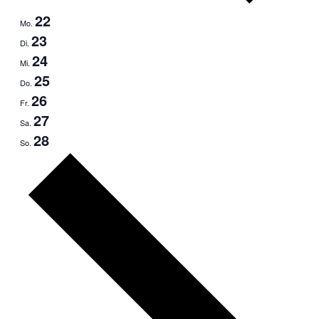
22
Mo.
23
Di.
24
Mi.
25
Do.
26
Fr.
27
Sa.
28
So.
Nächste
Woche