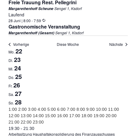
Freie Trauung Rest. Pellegrini
Sengel 1, Ksdorf
Margarethenhoff Scheune
Laufend
Wiederholung
28 Juni | 8:00
-
7:59
Gastronomische Veranstaltung
Sengel 1, Kisdorf
Margarethenhoff (Gesamt)
Vorherige
Diese Woche
Nächste
22
Woche
Mo.
23
Di.
von
24
Mi.
25
Do.
Veranstaltungen
26
Fr.
27
Sa.
28
So.
0:00
1:00
2:00
3:00
4:00
5:00
6:00
7:00
8:00
9:00
10:00
11:00
12:00
13:00
14:00
15:00
16:00
17:00
18:00
19:00
20:00
0:00
21:00
22:00
23:00
June
19:30
-
21:30
Montag,
Arbeitssitzung Haushaltskonsolidierung des Finanzausschusses
22,