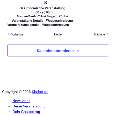
8
Juli
Gastronomische Veranstaltung
Wiederholung
14:00
-
20:00
Margarethenhoff Saal
Sengel 1, Kisdorf
Veranstaltung Details
Wegbeschreibung
Veranstaltungsdetails
Wegbeschreibung
Veranstaltungen
Veransta
Vorherige
Heute
Nächste
Kalender abonnieren
Copyright © 2026
Kisdorf.de
Newsletter
Deine Veranstaltung
Dein Gastbeitrag