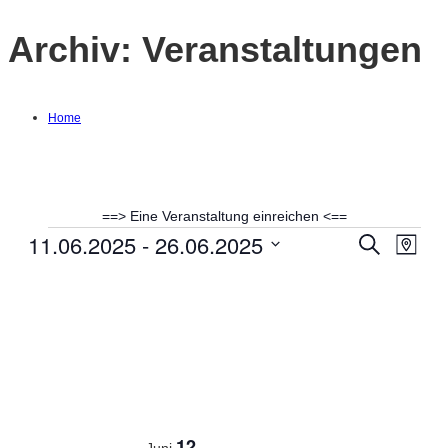
Archiv:
Veranstaltungen
Home
==> Eine Veranstaltung einreichen <==
11.06.2025
 - 
26.06.2025
Veranstaltungen
Suche
Ver
Verans
Karte
Datum
Ans
Suche
auswählen.
Nav
und
Ansich
Naviga
12
Juni