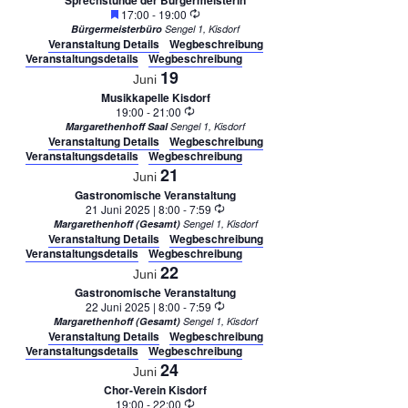
Empfohlen
Wiederholung
17:00
-
19:00
Bürgermeisterbüro
Sengel 1, Kisdorf
Veranstaltung Details
Wegbeschreibung
Veranstaltungsdetails
Wegbeschreibung
19
Juni
Musikkapelle Kisdorf
Wiederholung
19:00
-
21:00
Margarethenhoff Saal
Sengel 1, Kisdorf
Veranstaltung Details
Wegbeschreibung
Veranstaltungsdetails
Wegbeschreibung
21
Juni
Gastronomische Veranstaltung
Wiederholung
21 Juni 2025 | 8:00
-
7:59
Margarethenhoff (Gesamt)
Sengel 1, Kisdorf
Veranstaltung Details
Wegbeschreibung
Veranstaltungsdetails
Wegbeschreibung
22
Juni
Gastronomische Veranstaltung
Wiederholung
22 Juni 2025 | 8:00
-
7:59
Margarethenhoff (Gesamt)
Sengel 1, Kisdorf
Veranstaltung Details
Wegbeschreibung
Veranstaltungsdetails
Wegbeschreibung
24
Juni
Chor-Verein Kisdorf
Wiederholung
19:00
-
22:00