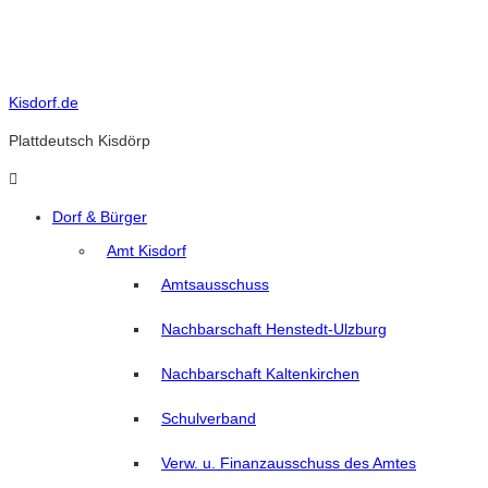
Skip
to
content
Kisdorf.de
Plattdeutsch Kisdörp
Dorf & Bürger
Amt Kisdorf
Amtsausschuss
Nachbarschaft Henstedt-Ulzburg
Nachbarschaft Kaltenkirchen
Schulverband
Verw. u. Finanzausschuss des Amtes