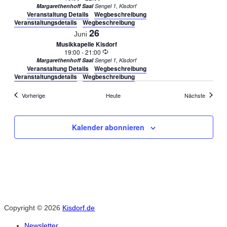
Margarethenhoff Saal
Sengel 1, Kisdorf
Veranstaltung Details
Wegbeschreibung
Veranstaltungsdetails
Wegbeschreibung
26
Juni
Musikkapelle Kisdorf
Wiederholung
19:00
-
21:00
Margarethenhoff Saal
Sengel 1, Kisdorf
Veranstaltung Details
Wegbeschreibung
Veranstaltungsdetails
Wegbeschreibung
Veranstaltungen
Veransta
Vorherige
Heute
Nächste
Kalender abonnieren
Copyright © 2026
Kisdorf.de
Newsletter